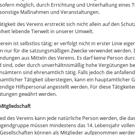
sofern möglich, durch Errichtung und Unterhaltung eines T
sonstige Maßnahmen und Veranstaltungen.
ätigkeit des Vereins erstreckt sich nicht allein auf den Schu
eiheit lebende Tierwelt in unserer Umwelt.
erein ist selbstlos tätig; er verfolgt nicht in erster Linie ei
n nur für die satzungsmäßigen Zwecke verwendet werden. Di
dungen aus Mitteln des Vereins. Es darf keine Person dur
 sind, oder durch unverhältnismäßig hohe Vergütungen beg
nsämtern sind ehrenamtlich tätig. Falls jedoch die anfall
amtlicher Tätigkeit übersteigen, kann ein hauptamtlicher 
ndige Hilfspersonal angestellt werden. Für diese Tätigkei
ütungen gewährt werden.
 Mitgliedschaft
ied des Vereins kann jede natürliche Person werden, die das
ugendgruppe müssen mindestens das 14. Lebensjahr vollend
Gesellschaften können als Mitglieder aufgenommen werden