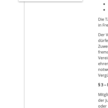
Die T
in Fr
Der V
dürfe
Zuwen
fremd
Verei
ehren
notwe
Verg
§ 3 –
Mitgl
der J
oder 