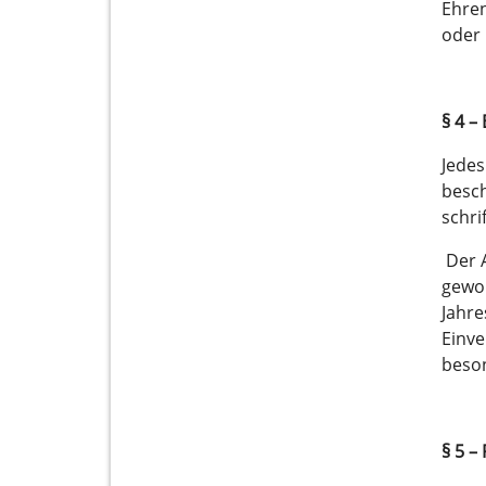
Ehren
oder
§ 4 –
Jedes
besch
schri
Der A
gewor
Jahre
Einve
beson
§ 5 –