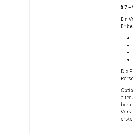
§ 7 –
Ein V
Er be
Die P
Pers
Optio
älter
berat
Vorst
erste