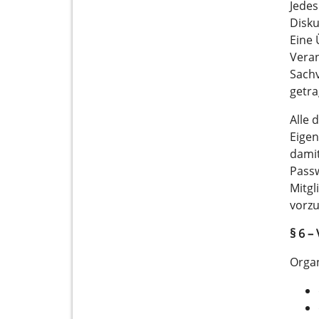
Jedes
Disku
Eine 
Veran
Sachv
getra
Alle 
Eigen
damit
Passw
Mitgl
vorz
§ 6 –
Organ