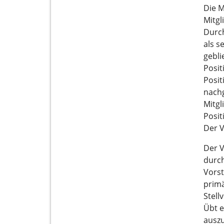
Die M
Mitgl
Durch
als s
gebli
Posit
Posit
nachg
Mitgl
Posit
Der V
Der V
durch
Vorst
primä
Stell
Übt e
auszu