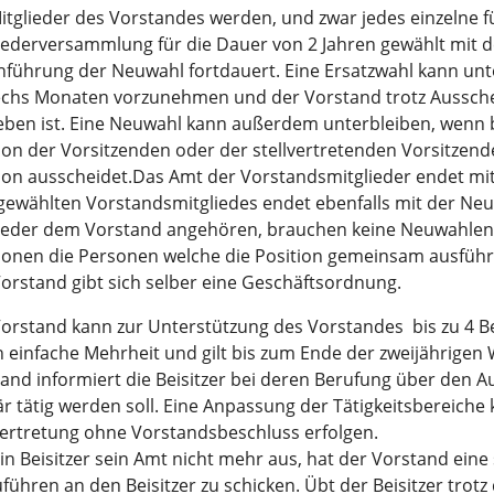
itglieder des Vorstandes werden, und zwar jedes einzelne f
iederversammlung für die Dauer von 2 Jahren gewählt mit d
führung der Neuwahl fortdauert. Eine Ersatzwahl kann unt
echs Monaten vorzunehmen und der Vorstand trotz Ausschei
eben ist. Eine Neuwahl kann außerdem unterbleiben, wen
ion der Vorsitzenden oder der stellvertretenden Vorsitzend
ion ausscheidet.
Das Amt der Vorstandsmitglieder endet mi
ewählten Vorstandsmitgliedes endet ebenfalls mit der Neu
ieder dem Vorstand angehören, brauchen keine Neuwahlen e
ionen die Personen welche die Position gemeinsam ausführe
orstand gibt sich selber eine Geschäftsordnung.
orstand kann zur Unterstützung des Vorstandes bis zu 4 Bei
 einfache Mehrheit und gilt bis zum Ende der zweijährigen
and informiert die Beisitzer bei deren Berufung über den A
r tätig werden soll. Eine Anpassung der Tätigkeitsbereiche
vertretung ohne Vorstandsbeschluss erfolgen.
in Beisitzer sein Amt nicht mehr aus, hat der Vorstand eine
führen an den Beisitzer zu schicken. Übt der Beisitzer trotz