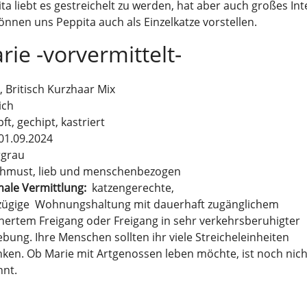
ta liebt es gestreichelt zu werden, hat aber auch großes I
önnen uns Peppita auch als Einzelkatze vorstellen.
rie -vorvermittelt-
, Britisch Kurzhaar Mix
ich
ft, gechipt, kastriert
 01.09.2024
rgrau
chmust, lieb und menschenbezogen
male Vermittlung:
katzengerechte,
zügige
Wohnungshaltung mit dauerhaft zugänglichem
hertem Freigang oder Freigang in sehr verkehrsberuhigter
ung. Ihre Menschen sollten ihr viele Streicheleinheiten
ken. Ob Marie mit Artgenossen leben möchte, ist noch nich
nnt.