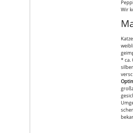
Peppi
Wir k
Ma
Katze
weibl
geimp
* ca.
silbe
vers
Opti
groß
gesic
Umgeb
schen
beka