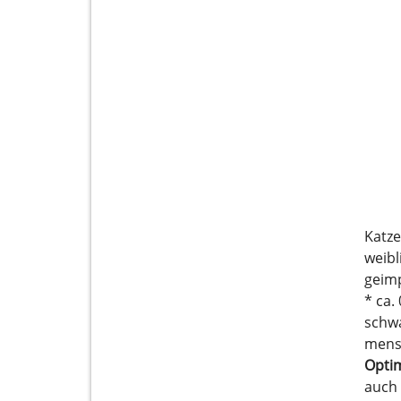
Katze
weibl
geimp
* ca.
schw
mens
Optim
auch 