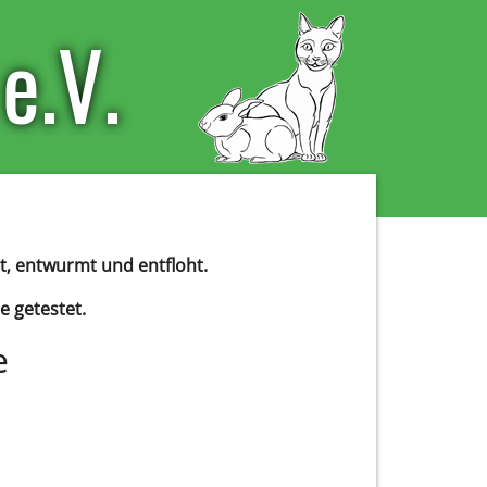
e.V.
pt, entwurmt und entfloht.
e getestet.
e