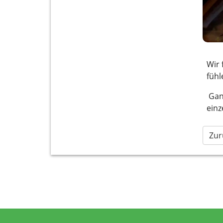
Wir 
fühl
Ganz
einz
Zur